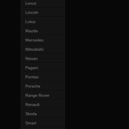
Lexus
Lincoln
Lotus
Mazda
Mercedes
Mitsubishi
Nissan
Pagani
Pontiac
Porsche
Range Rover
Renault
Skoda
Smart