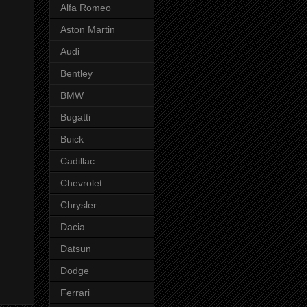
Alfa Romeo
Aston Martin
Audi
Bentley
BMW
Bugatti
Buick
Cadillac
Chevrolet
Chrysler
Dacia
Datsun
Dodge
Ferrari