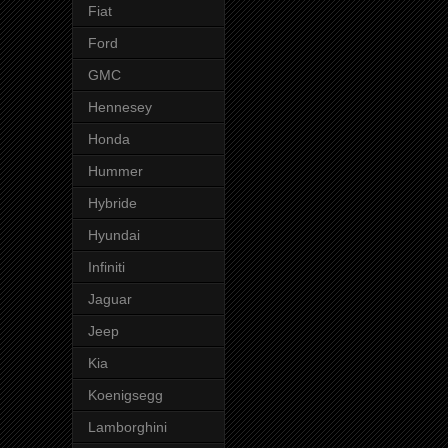
Fiat
Ford
GMC
Hennesey
Honda
Hummer
Hybride
Hyundai
Infiniti
Jaguar
Jeep
Kia
Koenigsegg
Lamborghini