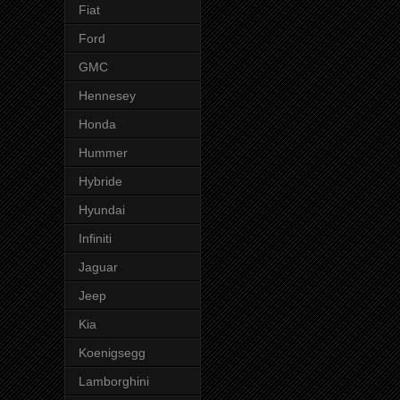
Fiat
Ford
GMC
Hennesey
Honda
Hummer
Hybride
Hyundai
Infiniti
Jaguar
Jeep
Kia
Koenigsegg
Lamborghini