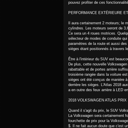
pouvez profiter de ces fonctionnalit
PERFORMANCE EXTÉRIEURE E
Il aura certainement 2 moteurs; le m
cylindres. Les moteurs seront de 3,6
Ce sera un 4 roues motrices. Quelq
sélecteur de modes de conduite qui 
paramètres de la route et aussi des 
sièges étant positionnés à travers 
Être à l'intérieur du SUV est beauco
De plus, cette nouvelle Volkswagen 
rabattable et de portes arrière suf
troisième rangée dans la voiture es
sièges ont été conçus de manière à c
derrière les sièges. L'Atlas 2018 aur
a en outre des feux arrière à LED en
2018 VOLKSWAGEN ATLAS PRIX
Quand il s'agit du prix, le SUV Vol
La Volkswagen sera certainement fou
fourchette de prix pour la Volkswag
$. Il ne fait aucun doute que c'est un 