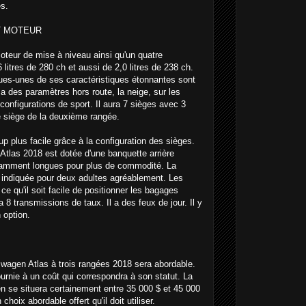
és.
T MOTEUR
oteur de mise à niveau ainsi qu'un quatre
 litres de 280 ch et aussi de 2,0 litres de 238 ch.
ues-unes de ses caractéristiques étonnantes sont
a des paramètres hors route, la neige, sur les
configurations de sport. Il aura 7 sièges avec 3
le siège de la deuxième rangée.
up plus facile grâce à la configuration des sièges.
Atlas 2018 est dotée d'une banquette arrière
fisamment longues pour plus de commodité. La
t indiquée pour deux adultes agréablement. Les
e qu'il soit facile de positionner les bagages
a 8 transmissions de taux. Il a des feux de jour. Il y
 option.
kswagen Atlas à trois rangées 2018 sera abordable.
rnie à un coût qui correspondra à son statut. La
en se situera certainement entre 35 000 $ et 45 000
choix abordable offert qu'il doit utiliser.