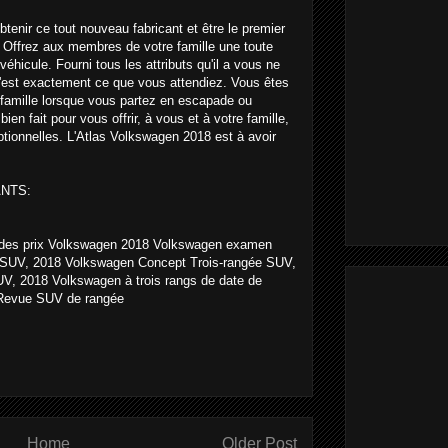
tenir ce tout nouveau fabricant et être le premier
. Offrez aux membres de votre famille une toute
éhicule. Fourni tous les attributs qu'il a vous ne
C'est exactement ce que vous attendiez. Vous êtes
e famille lorsque vous partez en escapade ou
ien fait pour vous offrir, à vous et à votre famille,
ptionnelles. L'Atlas Volkswagen 2018 est à avoir
NTS:
 des prix Volkswagen 2018 Volkswagen examen
s SUV, 2018 Volkswagen Concept Trois-rangée SUV,
UV, 2018 Volkswagen à trois rangs de date de
 Revue SUV de rangée
Home
Older Post