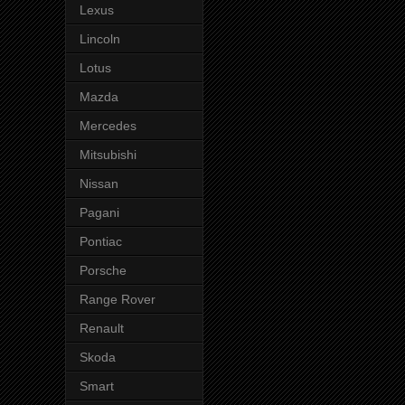
Lexus
Lincoln
Lotus
Mazda
Mercedes
Mitsubishi
Nissan
Pagani
Pontiac
Porsche
Range Rover
Renault
Skoda
Smart