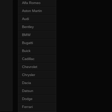
Alfa Romeo
Aston Martin
Audi
Bentley
BMW
Bugatti
Buick
Cadillac
Chevrolet
Chrysler
Dacia
Datsun
Dodge
Ferrari