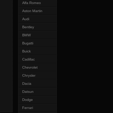
Alfa Romeo
Aston Martin
Audi
Bentley
BMW
Bugatti
Buick
Cadillac
Chevrolet
Chrysler
Dacia
Datsun
Dodge
Ferrari