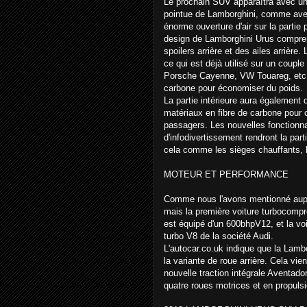
Le prochain SUV apparaîtra avec un 
pointue de Lamborghini, comme avec
énorme ouverture d'air sur la partie 
design de Lamborghini Urus compren
spoilers arrière et des ailes arrière
ce qui est déjà utilisé sur un coup
Porsche Cayenne, VW Touareg, etc. C
carbone pour économiser du poids.
La partie intérieure aura également 
matériaux en fibre de carbone pour ce
passagers. Les nouvelles fonctionna
d'infodivertissement rendront la par
cela comme les sièges chauffants, l
MOTEUR ET PERFORMANCE
Comme nous l'avons mentionné aupa
mais la première voiture turbocomp
est équipé d'un 600bhpV12, et la voi
turbo V8 de la société Audi.
L'autocar.co.uk indique que la Lambo
la variante de roue arrière. Cela vi
nouvelle traction intégrale Aventado
quatre roues motrices et en propulsi