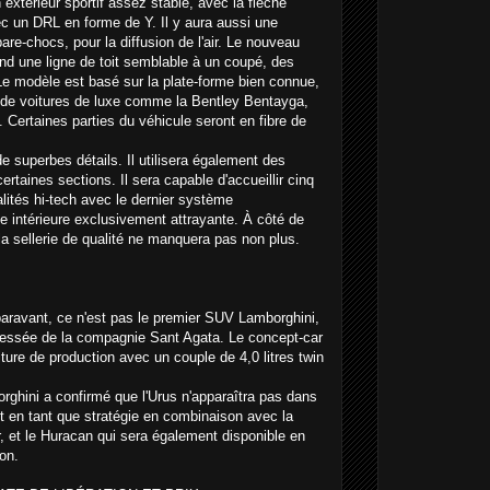
extérieur sportif assez stable, avec la flèche
 un DRL en forme de Y. Il y aura aussi une
pare-chocs, pour la diffusion de l'air. Le nouveau
d une ligne de toit semblable à un coupé, des
. Le modèle est basé sur la plate-forme bien connue,
le de voitures de luxe comme la Bentley Bentayga,
ertaines parties du véhicule seront en fibre de
de superbes détails. Il utilisera également des
rtaines sections. Il sera capable d'accueillir cinq
lités hi-tech avec le dernier système
tie intérieure exclusivement attrayante. À côté de
a sellerie de qualité ne manquera pas non plus.
ravant, ce n'est pas le premier SUV Lamborghini,
ressée de la compagnie Sant Agata. Le concept-car
ture de production avec un couple de 4,0 litres twin
rghini a confirmé que l'Urus n'apparaîtra pas dans
ent en tant que stratégie en combinaison avec la
r, et le Huracan qui sera également disponible en
on.