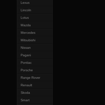
Lexus
Lincoln
Lotus
Mazda
Mercedes
Mitsubishi
Nissan
Pagani
Pontiac
Porsche
Range Rover
Renault
Skoda
Smart