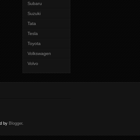
Subaru
Suzuki
Tata
Tesla
Toyota
Volkswagen
Volvo
ed by
Blogger
.