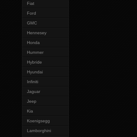
Fiat
Ford
GMC
Hennesey
Honda
Hummer
Hybride
Hyundai
Infiniti
Jaguar
Jeep
Kia
Koenigsegg
Lamborghini