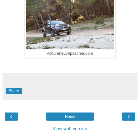
voitureneuvepascher.com
Share
‹
›
Home
View web version