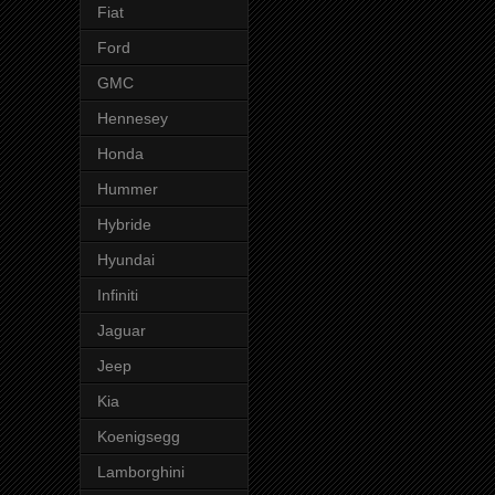
Fiat
Ford
GMC
Hennesey
Honda
Hummer
Hybride
Hyundai
Infiniti
Jaguar
Jeep
Kia
Koenigsegg
Lamborghini