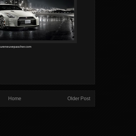
itureneuvepascher.com
Home
Older Post