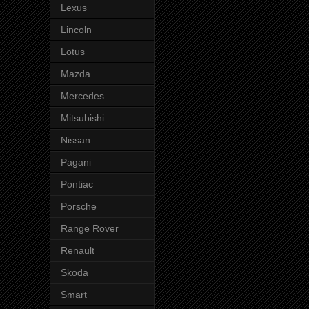
Lexus
Lincoln
Lotus
Mazda
Mercedes
Mitsubishi
Nissan
Pagani
Pontiac
Porsche
Range Rover
Renault
Skoda
Smart