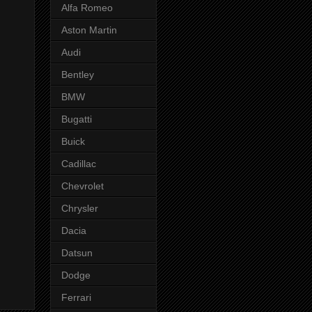
Alfa Romeo
Aston Martin
Audi
Bentley
BMW
Bugatti
Buick
Cadillac
Chevrolet
Chrysler
Dacia
Datsun
Dodge
Ferrari